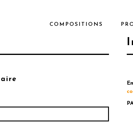
COMPOSITIONS
PR
I
laire
Em
c
PA