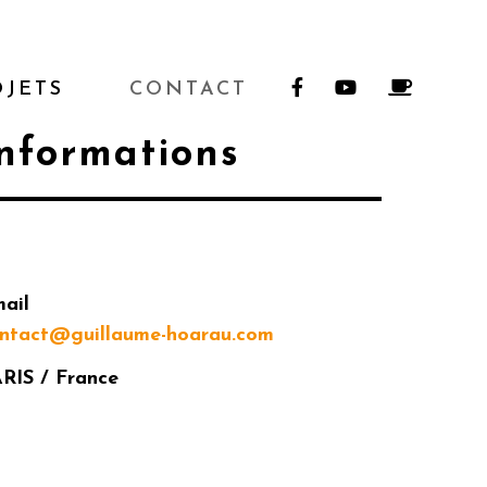
OJETS
CONTACT
nformations
ail
ontact@
guillaume-hoarau.com
RIS / France